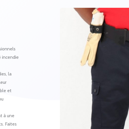
sionnels
é incendie
es, la
Leur
ble et
ou
nt à une
s. Faites