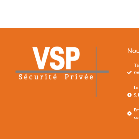
Nou
Te
06
Lo
5,
Em
co