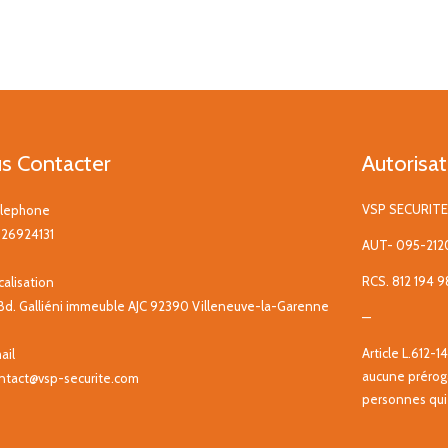
s Contacter
Autorisat
VSP SECURITE
lephone
26924131
AUT- 095-212
RCS. 812 194 
calisation
 Bd. Galliéni immeuble AJC 92390 Villeneuve-la-Garenne
—
Article L.612-1
ail
aucune préroga
ntact@vsp-securite.com
personnes qui